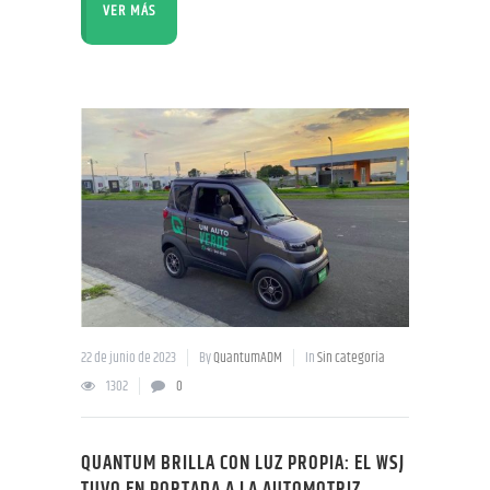
VER MÁS
22 de junio de 2023
By
QuantumADM
In
Sin categoría
1302
0
QUANTUM BRILLA CON LUZ PROPIA: EL WSJ
TUVO EN PORTADA A LA AUTOMOTRIZ