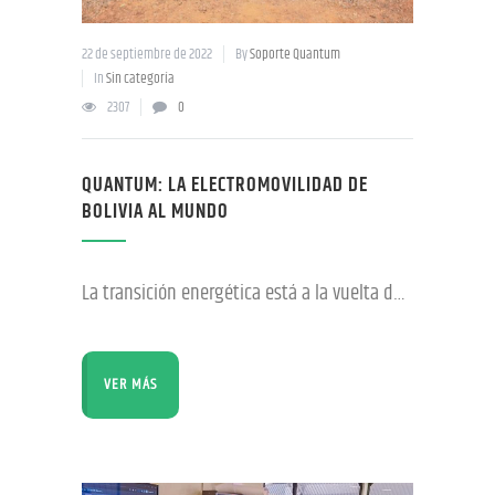
22 de septiembre de 2022
By
Soporte Quantum
In
Sin categoría
2307
0
QUANTUM: LA ELECTROMOVILIDAD DE
BOLIVIA AL MUNDO
La transición energética está a la vuelta de la esquina y el gran desafío de nuestro tiempo es prepararnos para ese cambio. Es aquí precisamente que Industrias Quantum Motors S.A. dice presente, avizorando
VER MÁS