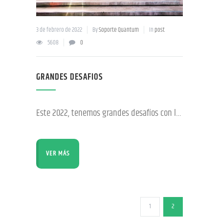
3 de febrero de 2022
By
Soporte Quantum
In
post
5608
0
GRANDES DESAFIOS
Este 2022, tenemos grandes desafíos con la #electromovilidad.– Consolidar nuestra presencia en Bolivia, Peru, Paraguay, El Salvador y México.– Consolidar la primera fábrica de baterías
VER MÁS
1
2