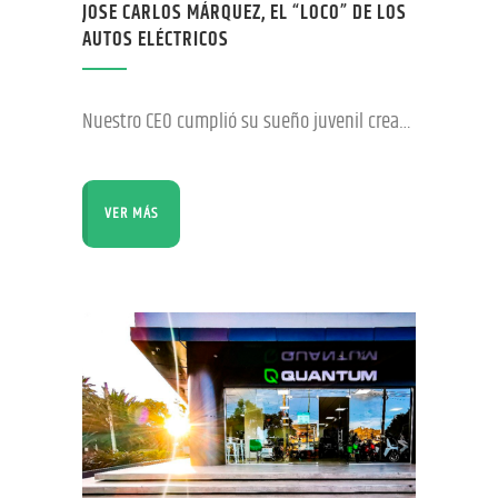
JOSE CARLOS MÁRQUEZ, EL “LOCO” DE LOS
AUTOS ELÉCTRICOS
Nuestro CEO cumplió su sueño juvenil creando Quantum. La marca cochabambina logro expandirse a Perú, Paraguay, México y El Salvador. No se lo dijeron con esas palabras, pero algunos
VER MÁS