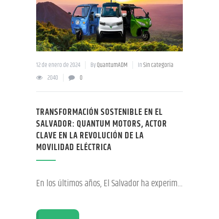
12 de enero de 2024
By
QuantumADM
In
Sin categoría
2040
0
TRANSFORMACIÓN SOSTENIBLE EN EL
SALVADOR: QUANTUM MOTORS, ACTOR
CLAVE EN LA REVOLUCIÓN DE LA
MOVILIDAD ELÉCTRICA
En los últimos años, El Salvador ha experimentado un cambio significativo en su enfoque hacia el medio ambiente, marcando una era de creciente conciencia sobre el uso de energías renovables y la promoción