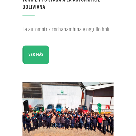
BOLIVIANA
La automotriz cochabambina y orgullo boliviano Quantum Motors aterrizó ayer jueves en la portada del prestigioso diario estadounidense The Wall Street Journal (WSJ). La empresa liderada por José Carlos
VER MÁS