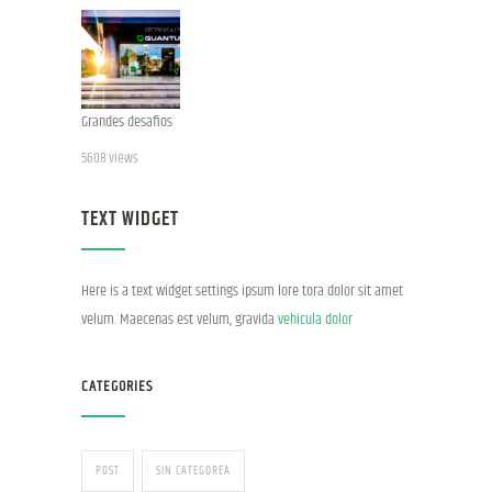
Grandes desafios
5608 views
TEXT WIDGET
Here is a text widget settings ipsum lore tora dolor sit amet
velum. Maecenas est velum, gravida
vehicula dolor
CATEGORIES
POST
SIN CATEGORÍA