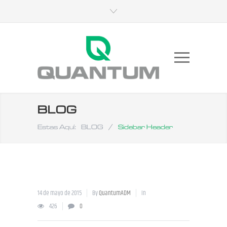
BLOG
Estas Aquí:
BLOG
/
Sidebar Header
14 de mayo de 2015
By
QuantumADM
In
426
0