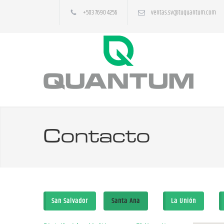
+503 7690 4256
ventas.sv@tuquantum.com
Contacto
San Salvador
Santa Ana
La Unión